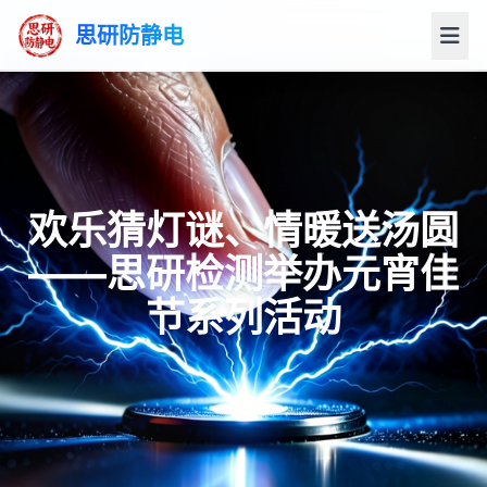
思研防静电
欢乐猜灯谜、情暖送汤圆
——思研检测举办元宵佳
节系列活动