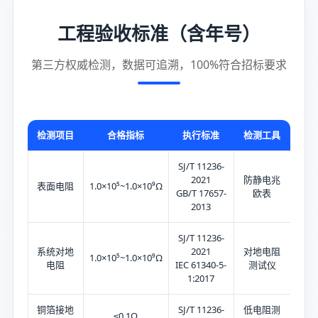
工程验收标准（含年号）
第三方权威检测，数据可追溯，100%符合招标要求
检测项目
合格指标
执行标准
检测工具
SJ/T 11236-
2021
防静电兆
表面电阻
1.0×10⁵~1.0×10⁹Ω
GB/T 17657-
欧表
2013
SJ/T 11236-
系统对地
2021
对地电阻
1.0×10⁵~1.0×10⁹Ω
电阻
IEC 61340-5-
测试仪
1:2017
铜箔接地
SJ/T 11236-
低电阻测
≤0.1Ω