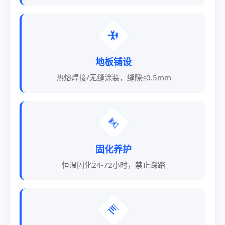
🛠️
地板铺设
热熔焊接/无缝涂装，缝隙≤0.5mm
⏳
固化养护
恒温固化24-72小时，禁止踩踏
📊